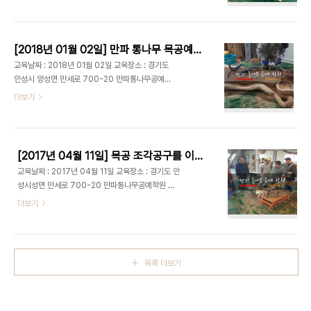
목재; 느티나무,참죽나무,다릅나무,소나무,아카시아
나무 등을 이용한 실전 생활 목공예 교육이 진행됩니
다. 목공예 학원에 무료 견학이 가능합니다.
[2018년 01월 02일] 만파 통나무 목공예학원 ; 느티나무,괴목,다릅나무,참죽나무 등 목공예 소재를 이용한 목공예 작품 만들기
교육날짜 : 2018년 01월 02일 교육장소 : 경기도
안성시 양성면 만세로 700-20 만파통나무공예학
원 매주 화요일 AM 9:00 - PM 16:90동안 다양한
더보기
목재; 느티나무,참죽나무,다릅나무,소나무,아카시아
나무 등을 이용한 실전 생활 목공예 교육이 진행됩니
다. 목공예 학원에 무료 견학이 가능합니다.
[2017년 04월 11일] 목공 조각공구를 이용한 느티나무&괴목&참죽나무 목공예 작품 배우기 ; 목공구 사용법,엔진톱,전기톱 공예, 생활목공예
교육날짜 : 2017년 04월 11일 교육장소 : 경기도 안
성시성면 만세로 700-20 만파통나무공예학원 매
주 화요일 AM 9:00 - PM 16:30동안 다양한 목
더보기
재; 느티나무,참죽나무,다릅나무,소나무,아카시아나
무 등을 이용한 실전 생활 목공예 교육이 진행됩니다.
목공예 학원에 무료 견학이 가능합니다. 출처 :
www.manpa21.com 유튜브 강의 :
목록 더보기
https://www.youtube.com/channel/UCpkKpsrHtmI8OnHbYKEV7uw
블로그 :
http://blog.naver.com/qkrruddlf88/220310504280
밴드 : http://band.us/#!/band/60647984 #