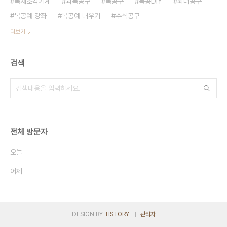
목재조각기계
괴목공구
목공구
목공DIY
좌대공구
목공예 강좌
목공예 배우기
수석공구
더보기
검색
전체 방문자
오늘
어제
DESIGN BY
TISTORY
관리자