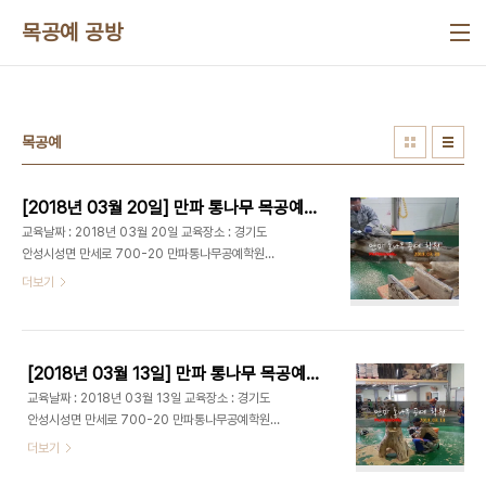
본문 바로가기
목공예 공방
목공예
[2018년 03월 20일] 만파 통나무 목공예학원 ; 목공사포,초경에그리커터,텅스텐카바이드,목공조각기,그라인더날,안전그라인더,목공그라인더
교육날짜 : 2018년 03월 20일 교육장소 : 경기도
안성시성면 만세로 700-20 만파통나무공예학원
매주 화요일 AM 9:00 - PM 16:30동안 다양한 목
더보기
재; 느티나무,참죽나무,다릅나무,소나무,아카시아나
무 등을 이용한 실전 생활 목공예 교육이 진행됩니다.
목공예 학원에 무료 견학이 가능합니다. 출처 :
www.manpa21.com 유튜브 강의 :
[2018년 03월 13일] 만파 통나무 목공예학원 ; 목공예, 목공예 배우기, 목공예 공구, 목공구, 목공공구, 목공기계, 목공조각기, 조각그라인더, 목공DIY, 목공예 강좌, 목공예 공방, 목공방, 목선반칼..
https://www.youtube.com/channel/UCpkKpsrHtmI8OnHbYKEV7uw
교육날짜 : 2018년 03월 13일 교육장소 : 경기도
블로그 :
안성시성면 만세로 700-20 만파통나무공예학원
http://blog.naver.com/qkrruddlf88/220310504280
매주 화요일 AM 9:00 - PM 16:30동안 다양한 목
더보기
밴드 : http://band.us/#!/band/60647984 #
재; 느티나무,참죽나무,다릅나무,소나무,아카시아나
목공예 #목공방 #목공예배우기 #목공기계 #목공공
무 등을 이용한 실전 생활 목공예 교육이 진행됩니다.