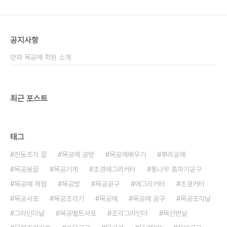
목공예 #목공방 #목공예배우기 #목공기계 #목공공
구 #목공 #목공DIY #조각 #목공체험..
공지사항
만파 목공예 학원 소개
최근 포스트
태그
전동조각 끌
목공예 공방
목공예배우기
뿌리공예
목공용끌
목공기계
초경에그리커터
통나무 홈파기공구
목공예 체험
목공방
목공공구
에그리커터
초경커터
목공사포
목공조각기
목공예
목공예 공구
목공조각날
그라인더날
목공벨트사포
조각그라인더
목선반날