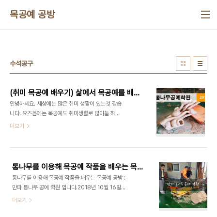
본문 바로가기
목공예 공방
수석공구
(취미 목공예 배우기) 삶에서 목공예를 배워 자신만의 목공예작품을 만들어가는 목공예학원
안녕하세요. 세상에는 많은 취미 생활이 있는것 같습
니다. 요즈음에는 목공예도 취미생활로 많이들 하시
는데요. 처음에 조각도와 끌 등으로 힘들게 작업을 하
더보기
시다 포기하시는 분들이 많은데요. 저희 "만파통나무
공예학원"에서는 다양한 목공예 공구를 이용해, 쉽고
정밀하게 목공예 교육과 목공예 작품을 연출할 수 있
습니다. 아래에 참석하신 모든 분들은, 일반인들이 목
통나무를 이용해 목공예 작품을 배우는 목공예 공방(2018년 10월 16일)
공예 취미를 위해 학원에 참석하고 계십니다. 목공예
통나무를 이용해 목공예 작품을 배우는 목공예 공방 :
조각은, 단순한 조각이 아니라 조각자의 삶과 개성을
만파 통나무 공예 학원 입니다.2018년 10월 16일
반영하는 작품으로, 자기 자신을 조각한다고 생각합
목공예 교육 현장의 모습입니다.다양한 목공예 소재 :
더보기
니다. 출처 : www.manpa21.com 유튜브 강의 :
느티나무, 느릅나무, 물푸레나무, 적삼목 등을 이용한
https://www.youtube.com/channel/UCpkKpsrHtmI8OnHbYKEV7uw
목공예 작품을 만드는 과정을 보실 수 있습니다.통나