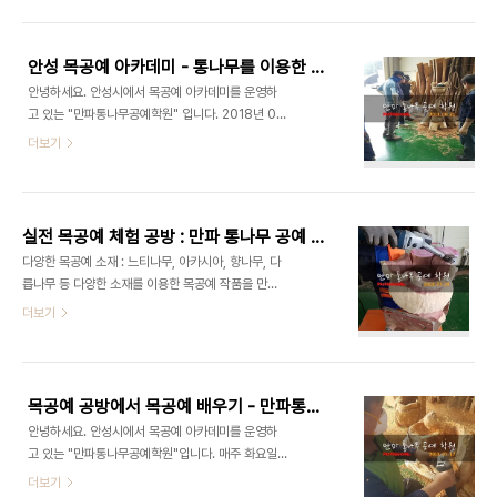
공구 : 스틸 전기톱, 다용도커터, 홀스커터, 샌딩휠 등
밴드 : http://band.us/#!/band/60647984
통나무를 조각해 목공예 작품을 만드는 과정을 보실
지난번..
수 있습니다.매주 화요일 9:00 - 14:30에 목공예
안성 목공예 아카데미 - 통나무를 이용한 조각 및 다양한 통나무 작품 만들기(목공예 배우기,목공예공구, 목공예 공방, 목공용커터,안전조각,생활목공예)
공방에 방문해 무료 견학을 하실 수 있습니다. 출처 :
안녕하세요. 안성시에서 목공예 아카데미를 운영하
www.manpa21.com유튜브 강의 :
고 있는 "만파통나무공예학원" 입니다. 2018년 08
https://www.youtube.com/channel/UCpkKpsrHtmI8OnHbYKEV7uw
월 21일 목공예 공방의 교육 현장 모습입니다. 날씨
더보기
블로그 :
도 습하고, 태풍이 오는 관계로 휴강을 할거 같았지
http://blog.naver.com/qkrruddlf88/220310504280
만! 많은 교육생분들이 참석해 목공예 교육을 받았습
밴드 : http://band.us/#!/band/6..
니다. 오늘은 어떤 목공예 작품이 만들어지고 있을까
요. 1. 느티나무 수직 장식대 목공예 목공예 소재 : 느
실전 목공예 체험 공방 : 만파 통나무 공예 공방에서 목공예 교육(생활목공예, 엔진톱공예, 뿌리공예, 나무조각, 통나무원목공예)
티나무 사용된 목공예 공구 : 홀스커터, 다용도커터,
다양한 목공예 소재 : 느티나무, 아카시아, 향나무, 다
전기톱 등 느티나무 원목(가지부분)을 이용한 통나무
릅나무 등 다양한 소재를 이용한 목공예 작품을 만드
작품 만들기 과정 입니다. 옛날 공예에 많이 사용된
는 공방을 운영하는 "만파통나무공예학원"입니다.
더보기
3발 장식(가지)대를 연출하고 계십니다. 2. 느티나무
2018년 07월 24일의 따끈 따근한 목공예 교육 현
TV선반 장식대 목공예 소재 : 느티나무 사용된 공구
장의 모습입니다. 이렇게 더욱 날씨에도 교육생들의
: 전기톱, 크랙커터, 샌딩휠 등 느티나무 원목을 이용
열정은 멈추지 않습니다. 출처 :
해 TV에 놓을 선반 장식대를 만..
www.manpa21.com 유튜브 강의 :
목공예 공방에서 목공예 배우기 - 만파통나무공예학원, 뿌리공예학원, 나무조각학원,목공예체험
https://www.youtube.com/channel/UCpkKpsrHtmI8OnHbYKEV7uw
안녕하세요. 안성시에서 목공예 아카데미를 운영하
블로그 :
고 있는 "만파통나무공예학원"입니다. 매주 화요일
http://blog.naver.com/qkrruddlf88/220310504280
9:00 - 16:30에서 목공예 공방에서 교육을 하고
더보기
밴드 : http://band.us/#!/band/60647984 #