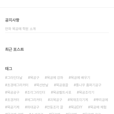
목공예 #목공방 #목공예배우기 #목공기계 #목공공
구 #목공 #목공DIY #조각 #목공체험..
공지사항
만파 목공예 학원 소개
최근 포스트
태그
그라인더날
목공구
목공예 강좌
목공예 배우기
초경에그리커터
목선반날
목공용끌
통나무 홈파기공구
목공공구
조각그라인더
목공벨트사포
목공조각기
초경커터
에그리커터
괴목공구
목재조각기계
뿌리공예
목공기계
좌대공구
전동조각 끌
목공DIY
목공예 체험