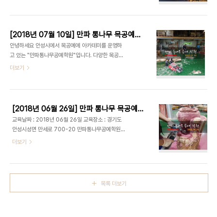
있습니다. 통나무를 조각해 목공예 작품을 연출하는
목공예 #목공방 #목공예배우기 #목공기계 #목공공
모습을 생생하게 보실 수 있습니다. 출처 :
구 #목공 #목공DIY #조각 #목공체험 #목공교육 #
www.manpa21.com 유튜브 강의 :
선팔 #맞..
https://www.youtube.com/channel/UCpkKpsrHtmI8OnHbYKEV7uw
[2018년 07월 10일] 만파 통나무 목공예학원 : 스스로 배우는 목공예교육, 목공예 체험행사, 목공구,목공조각기 사용법, 목공diy
블로그 :
안녕하세요 안성시에서 목공예에 아카데미를 운영하
http://blog.naver.com/qkrruddlf88/220310504280
고 있는 "만파통나무공예학원"입니다. 다양한 목공
밴드 : http://band.us/#!/band/60647984 #
예 소재 : 느티나무, 참죽나무, 참나무, 다릅나무 등을
더보기
목공예 #목공방 #목공예배우기 #목공기계 #목공공
이용한 생활목공예 교육 현장을 보실 수 있습니다. 매
구 #목공 #목공DIY #조각 #목공체험 #목공교육 #
주 화요일에는 목공예 교육을 직접 방문해 견학이 가
선팔 #맞팔 #생활목공예 #안전 #그라인더 #목공예
능합니다. 또한 공공기관 및 단체를 위한 목공예 체험
공방..
행사를 운영하고 있습니다. 자세한 문의는 홈페이지 :
[2018년 06월 26일] 만파 통나무 목공예학원 ; 목공예,목공예공방,목공예체험,목공예배우기,목공,목공예제작기법,목공diy,목공예기능사,나무공예,공예,목공예공구,목공 배우기,그라인더 목공사..
www.manpa21.com 을 방문해주시기 바랍니다.
교육날짜 : 2018년 06월 26일 교육장소 : 경기도
출처 : www.manpa21.com 유튜브 강의 :
안성시성면 만세로 700-20 만파통나무공예학원
https://www.youtube.com/channel/UCpkKpsrHtmI8OnHbYKEV7uw
매주 화요일 AM 9:00 - PM 16:30동안 다양한 목
더보기
블로그 :
재; 느티나무,참죽나무,다릅나무,소나무,아카시아나
http://blog.naver.com/qkrruddlf88/220310504280
무 등을 이용한 실전 생활 목공예 교육이 진행됩니다.
밴드 : http://band.us/#!/ban..
목공예 학원에 무료 견학이 가능합니다. 출처 :
www.manpa21.com 유튜브 강의 :
목록 더보기
https://www.youtube.com/channel/UCpkKpsrHtmI8OnHbYKEV7uw
블로그 :
http://blog.naver.com/qkrruddlf88/220310504280
밴드 : http://band.us/#!/band/60647984 #