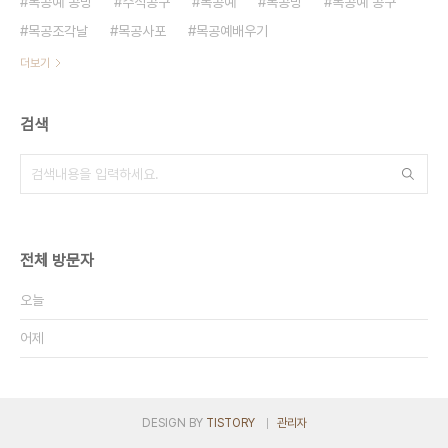
목공예 공방
수석공구
목공예
목공방
목공예 공구
목공조각날
목공사포
목공예배우기
더보기
검색
전체 방문자
오늘
어제
DESIGN BY
TISTORY
관리자