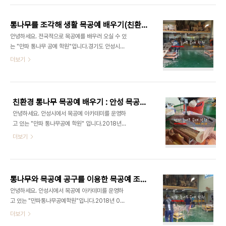
블로그 : http://blog.naver...
무 목공예 교육 학원은 매주 화요일 9:00 - 14:30
까지 운영되고 있으니, 많은 분들의 관심 부탁드립니
통나무를 조각해 생활 목공예 배우기(친환경적인 통나무 목공예 배우기) 엔진톱공예,뿌리공예,목공조각배우기,서울목공방,대구목공방,부산목공방
다. 출처 : www.manpa21.com유튜브 강의 :
안녕하세요. 전국적으로 목공예를 배우러 오실 수 있
https://www.youtube.com/channel/UCpkKpsrHtmI8OnHbYKEV7uw
는 "만파 통나무 공예 학원"입니다.경기도 안성시에
블로그 :
서 목공예 아카데미를 운영하고 있습니다.각종 통나
더보기
http://blog.naver.com/qkrruddlf88/220310504280
무 : 다릅나무, 느티나무, 뿌리, 조각, 아카시아, 향나
밴드 : http://band.us/#!/band/60647984
무 등을 이용해아름다운 곡선을 연출해 통나무 공예
목공예 소재 : 느릅나..
교육을 하고 있습니다. 2018년 10월 02일 목공예
교육 현장의 모습입니다. 출처 :
친환경 통나무 목공예 배우기 : 안성 목공예 아카데미 "만파통나무공예학원" 생활목공예,목공조각,경기목공방,대구목공방,통나무집짓기,통나무공예,안전조각,그라인더,초경에그리커터
www.manpa21.com유튜브 강의 :
안녕하세요. 안성시에서 목공예 아카데미를 운영하
https://www.youtube.com/channel/UCpkKpsrHtmI8OnHbYKEV7uw
고 있는 "만파 통나무공예 학원" 입니다.2018년
블로그 :
09월 18일 목공예 교육 현장의 모습입니다.다양한
더보기
http://blog.naver.com/qkrruddlf88/220310504280
목공예 소재 : 향나무, 적삼목, 느티나무 등을 이용해
밴드 : http://band.us/#!/band/60647984 #
통나무를 조각해 생활에서 사용될 작품을 만들고 있
목공예 #목공방 #목공예배우기 #목공기계 #목공공
는 모습입니다.날씨가 시원해져서 더욱 목공예에 관
구 #목공 #목..
심을 가지시는 분들도 많았습니다.오늘은 어떤 목공
통나무와 목공예 공구를 이용한 목공예 조각 공방 2018년 09월 04일 목공예 수강현장
예 작품과 목공예 교육을 받을지 궁금하네요~ 출처 :
안녕하세요. 안성시에서 목공예 아카데미를 운영하
www.manpa21.com유튜브 강의 :
고 있는 "만파통나무공예학원"입니다.2018년 09
https://www.youtube.com/channel/UCpkKpsrHtmI8OnHbYKEV7uw
월 04일 목공예 수강 현장 입니다.통나무 목공예 소
더보기
블로그 :
재 : 오동나무, 아카시아, 느티나무, 향나무 등목공예
http://blog.naver.com/qkrruddlf88/220310504280